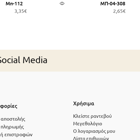
Μπ-112
ΜΠ-04-308
3,35
€
2,65
€
ροσθήκη στο καλάθι
Προσθήκη στο καλά
ocial Media
Χρήσιμα
φορίες
Κλείστε ραντεβού
 αποστολής
Μεγεθολόγιο
 πληρωμής
Ο λογαριασμός μου
κή επιστροφών
Λίστα επιθυμιών