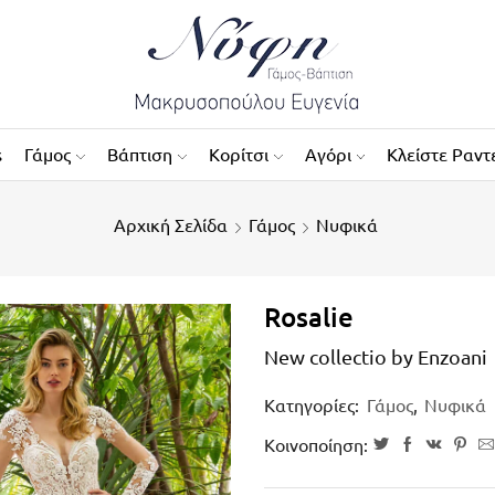
s
Γάμος
Βάπτιση
Κορίτσι
Αγόρι
Κλείστε Ραντ
Αρχική Σελίδα
Γάμος
Νυφικά
Rosalie
New collectio by Enzoani
Κατηγορίες:
Γάμος
,
Νυφικά
Κοινοποίηση: