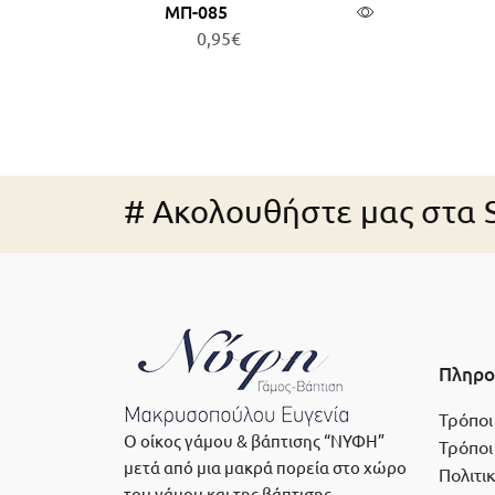
ΜΠ-085
0,95
€
Προσθήκη στο καλάθι
Π
# Ακολουθήστε μας στα S
Πληρο
Τρόποι
Ο οίκος γάμου & βάπτισης “ΝΥΦΗ”
Τρόποι
μετά από μια μακρά πορεία στο χώρο
Πολιτι
του γάμου και της βάπτισης