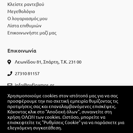
Κλείστε ραντεβού
Μεγεθολόγιο
Ο λογαριασμός μου
Λίστα επιθυμιών
Επικοινωνήστε μαζί μας
Επικοινωνία
Λεωνίδου 81, Σπάρτη, Τ.Κ. 231 00
27310 81157
info@nyfigamos.gr
Χρησιμοποιούμε cookies στον ιστότοπό μας για να σας
ΚΛΕΊΣΤΕ ΡΑΝΤΕΒΟΎ
προσφέρουμε την πιο σχετική εμπειρία θυμίζοντας τις
προτιμήσεις σας και επαναλαμβανόμενες επισκέψεις.
Κάνοντας κλικ στο "Αποδοχή όλων", συναινείτε στη
χρήση ΟΛΩΝ των cookies. Ωστόσο, μπορείτε να
επισκεφτείτε τις "Ρυθμίσεις Cookie" για να παράσχετε μια
ελεγχόμενη συγκατάθεση.