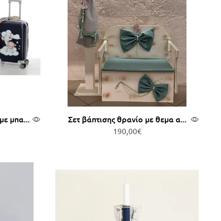
ε μπα...
Σετ βάπτισης θρανίο με θεμα α...
190,00
€
άθι
Προσθήκη στο καλάθι