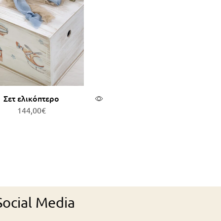
Σετ ελικόπτερο
144,00
€
οσθήκη στο καλάθι
ocial Media