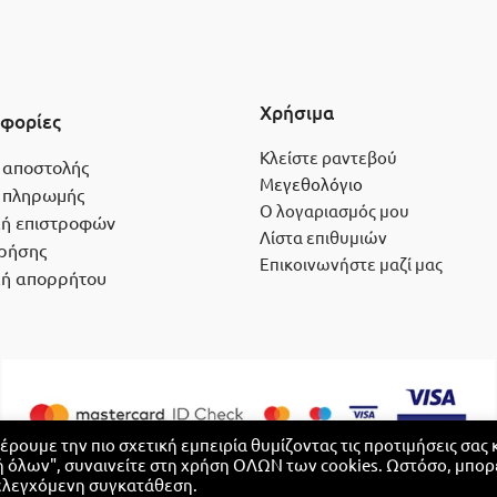
Χρήσιμα
φορίες
Κλείστε ραντεβού
 αποστολής
Μεγεθολόγιο
 πληρωμής
Ο λογαριασμός μου
κή επιστροφών
Λίστα επιθυμιών
ρήσης
Επικοινωνήστε μαζί μας
κή απορρήτου
ρουμε την πιο σχετική εμπειρία θυμίζοντας τις προτιμήσεις σας 
 όλων", συναινείτε στη χρήση ΟΛΩΝ των cookies. Ωστόσο, μπορ
α ελεγχόμενη συγκατάθεση.