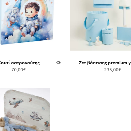
Κουτί αστροναύτης
Σετ βάπτισης premium 
70,00
€
235,00
€
οσθήκη στο καλάθι
Προσθήκη στο καλ