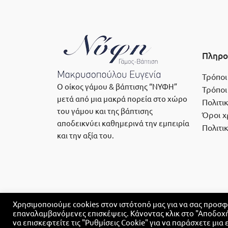
Πληρο
Τρόποι
Ο οίκος γάμου & βάπτισης “ΝΥΦΗ”
Τρόποι
μετά από μια μακρά πορεία στο χώρο
Πολιτι
του γάμου και της βάπτισης
Όροι χ
αποδεικνύει καθημερινά την εμπειρία
Πολιτι
και την αξία του.
Χρησιμοποιούμε cookies στον ιστότοπό μας για να σας προσφέ
επαναλαμβανόμενες επισκέψεις. Κάνοντας κλικ στο "Αποδοχή
να επισκεφτείτε τις "Ρυθμίσεις Cookie" για να παράσχετε μι