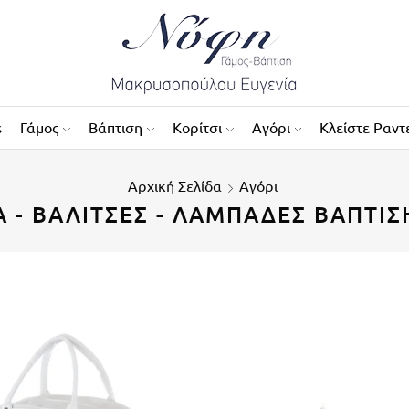
s
Γάμος
Βάπτιση
Κορίτσι
Αγόρι
Κλείστε Ραντ
Αρχική Σελίδα
Αγόρι
Ά - ΒΑΛΊΤΣΕΣ - ΛΑΜΠΆΔΕΣ ΒΆΠΤΙΣ