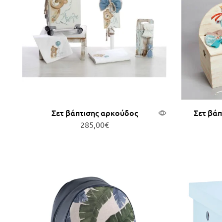
Σετ βάπτισης αρκούδος
Σετ βάπ
285,00
€
Προσθήκη στο καλάθι
Πρ