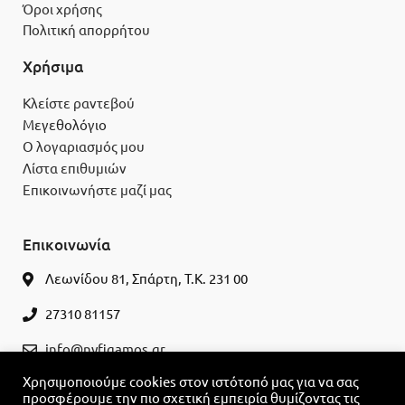
Όροι χρήσης
Πολιτική απορρήτου
Χρήσιμα
Κλείστε ραντεβού
Μεγεθολόγιο
Ο λογαριασμός μου
Λίστα επιθυμιών
Επικοινωνήστε μαζί μας
Επικοινωνία
Λεωνίδου 81, Σπάρτη, Τ.Κ. 231 00
27310 81157
info@nyfigamos.gr
Χρησιμοποιούμε cookies στον ιστότοπό μας για να σας
ΚΛΕΊΣΤΕ ΡΑΝΤΕΒΟΎ
προσφέρουμε την πιο σχετική εμπειρία θυμίζοντας τις