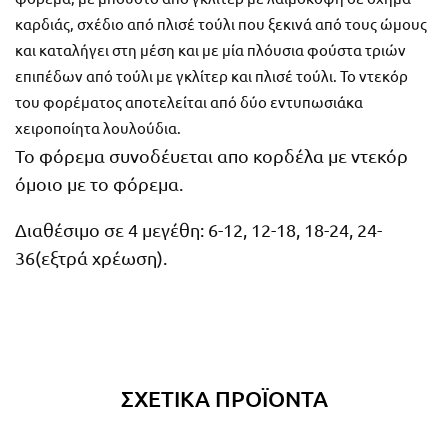
καρδιάς, σχέδιο από πλισέ τούλι που ξεκινά από τους ώμους
και καταλήγει στη μέση και με μία πλόυσια φούστα τριών
επιπέδων από τούλι με γκλίτερ και πλισέ τούλι. Το ντεκόρ
του φορέματος αποτελείται από δύο εντυπωσιάκα
χειροποίητα λουλούδια.
Το φόρεμα συνοδέυεται απο κορδέλα με ντεκόρ
όμοιο με το φόρεμα.
Διαθέσιμο σε 4 μεγέθη: 6-12, 12-18, 18-24, 24-
36(εξτρά χρέωση).
ΣΧΕΤΙΚΆ ΠΡΟΪΌΝΤΑ