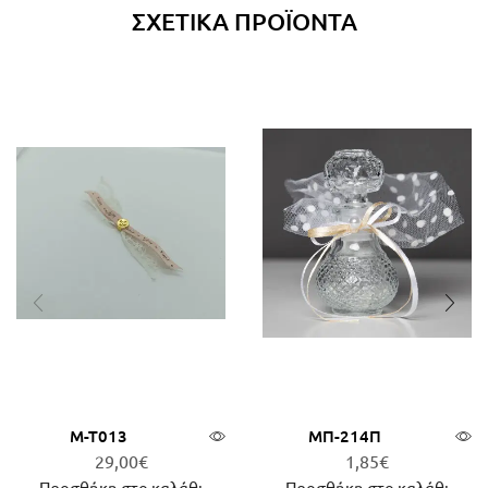
ΣΧΕΤΙΚΆ ΠΡΟΪΌΝΤΑ
Μ-Τ013
ΜΠ-214Π
29,00
€
1,85
€