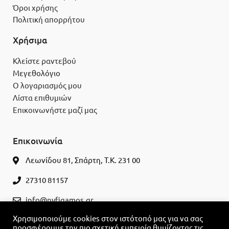
Όροι χρήσης
Πολιτική απορρήτου
Χρήσιμα
Κλείστε ραντεβού
Μεγεθολόγιο
Ο λογαριασμός μου
Λίστα επιθυμιών
Επικοινωνήστε μαζί μας
Επικοινωνία
Λεωνίδου 81, Σπάρτη, Τ.Κ. 231 00
27310 81157
info@nyfigamos.gr
Χρησιμοποιούμε cookies στον ιστότοπό μας για να σας
ΚΛΕΊΣΤΕ ΡΑΝΤΕΒΟΎ
προσφέρουμε την πιο σχετική εμπειρία θυμίζοντας τις