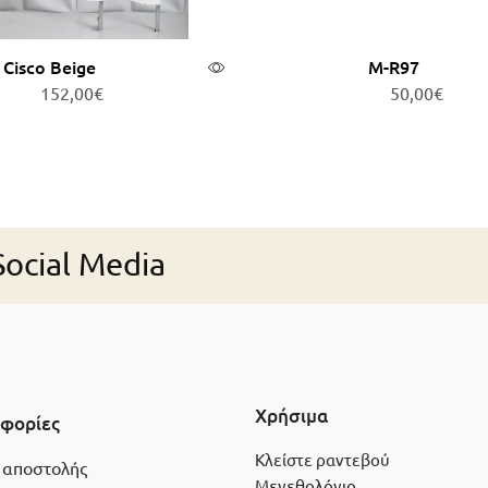
Cisco Beige
Μ-R97
152,00
€
50,00
€
ροσθήκη στο καλάθι
Προσθήκη στο καλά
ocial Media
Χρήσιμα
φορίες
Κλείστε ραντεβού
 αποστολής
Μεγεθολόγιο