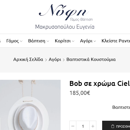
s
Γάμος
Βάπτιση
Κορίτσι
Αγόρι
Κλείστε Ραντ
Αρχική Σελίδα
Αγόρι
Βαπτιστικά Κουστούμια
Bob σε χρώμα Ciel
185,00
€
Βαπτιστι
ΠΡΟΣΘΉ