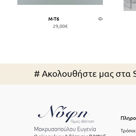
Μ-Τ6
29,00
€
Προσθήκη στο καλάθι
Π
# Ακολουθήστε μας στα S
Πληρο
Τρόποι