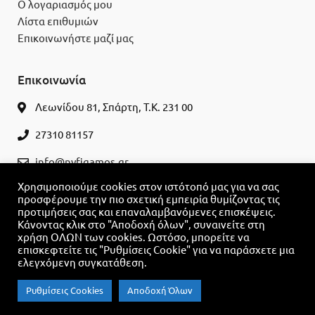
Ο λογαριασμός μου
Λίστα επιθυμιών
Επικοινωνήστε μαζί μας
Επικοινωνία
Λεωνίδου 81, Σπάρτη, Τ.Κ. 231 00
27310 81157
info@nyfigamos.gr
Χρησιμοποιούμε cookies στον ιστότοπό μας για να σας
ΚΛΕΊΣΤΕ ΡΑΝΤΕΒΟΎ
προσφέρουμε την πιο σχετική εμπειρία θυμίζοντας τις
προτιμήσεις σας και επαναλαμβανόμενες επισκέψεις.
Κάνοντας κλικ στο "Αποδοχή όλων", συναινείτε στη
χρήση ΟΛΩΝ των cookies. Ωστόσο, μπορείτε να
επισκεφτείτε τις "Ρυθμίσεις Cookie" για να παράσχετε μια
ελεγχόμενη συγκατάθεση.
Ρυθμίσεις Cookies
Αποδοχή Όλων