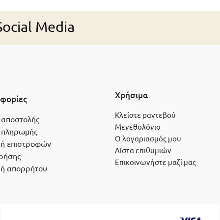
ocial Media
Χρήσιμα
φορίες
Κλείστε ραντεβού
 αποστολής
Μεγεθολόγιο
 πληρωμής
Ο λογαριασμός μου
κή επιστροφών
Λίστα επιθυμιών
ρήσης
Επικοινωνήστε μαζί μας
κή απορρήτου