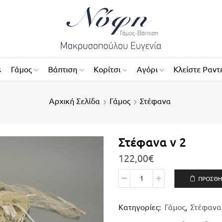
s
Γάμος
Βάπτιση
Κορίτσι
Αγόρι
Κλείστε Ραντ
Αρχική Σελίδα
Γάμος
Στέφανα
Στέφανα ν 2
122,00
€
ΠΡΟΣΘΉ
Κατηγορίες:
Γάμος
,
Στέφανα