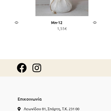
Μπ-12
1,55
€
θι
Προσθήκη στο καλάθι
Επικοινωνία
Λεωνίδου 81, Σπάρτη, Τ.Κ. 231 00