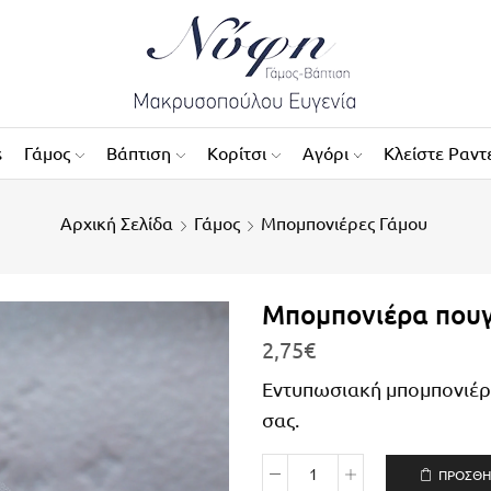
s
Γάμος
Βάπτιση
Κορίτσι
Αγόρι
Κλείστε Ραντ
Αρχική Σελίδα
Γάμος
Μπομπονιέρες Γάμου
Μπομπονιέρα πουγ
2,75
€
Εντυπωσιακή μπομπονιέρα
σας.
ΠΡΟΣΘΉ