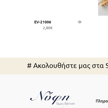
EV-21006
2,80
€
Προσθήκη στο καλάθι
Π
# Ακολουθήστε μας στα S
Πληρο