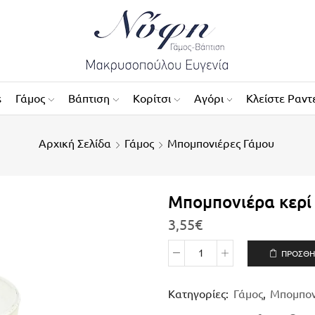
s
Γάμος
Βάπτιση
Κορίτσι
Αγόρι
Κλείστε Ραντ
Αρχική Σελίδα
Γάμος
Μπομπονιέρες Γάμου
Μπομπονιέρα κερί 
3,55
€
ΠΡΟΣΘΉ
Κατηγορίες:
Γάμος
,
Μπομπον