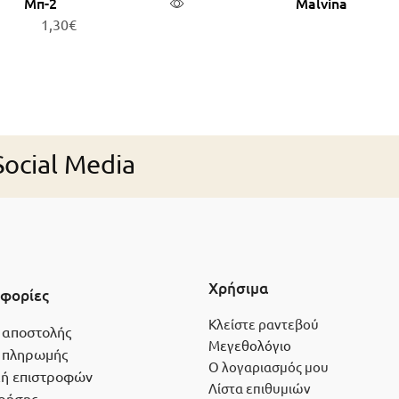
Μπ-2
Malvina
1,30
€
ροσθήκη στο καλάθι
Διαβάστε περισσότ
ocial Media
Χρήσιμα
φορίες
Κλείστε ραντεβού
 αποστολής
Μεγεθολόγιο
 πληρωμής
Ο λογαριασμός μου
κή επιστροφών
Λίστα επιθυμιών
ρήσης