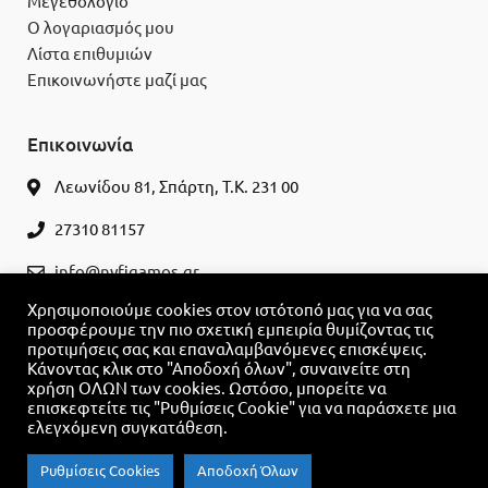
Μεγεθολόγιο
Ο λογαριασμός μου
Λίστα επιθυμιών
Επικοινωνήστε μαζί μας
Επικοινωνία
Λεωνίδου 81, Σπάρτη, Τ.Κ. 231 00
27310 81157
info@nyfigamos.gr
Χρησιμοποιούμε cookies στον ιστότοπό μας για να σας
ΚΛΕΊΣΤΕ ΡΑΝΤΕΒΟΎ
προσφέρουμε την πιο σχετική εμπειρία θυμίζοντας τις
προτιμήσεις σας και επαναλαμβανόμενες επισκέψεις.
Κάνοντας κλικ στο "Αποδοχή όλων", συναινείτε στη
χρήση ΟΛΩΝ των cookies. Ωστόσο, μπορείτε να
επισκεφτείτε τις "Ρυθμίσεις Cookie" για να παράσχετε μια
ελεγχόμενη συγκατάθεση.
Ρυθμίσεις Cookies
Αποδοχή Όλων