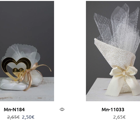
Μπ-Ν184
Μπ-11033
2,65
€
2,50
€
2,65
€
ροσθήκη στο καλάθι
Προσθήκη στο καλά