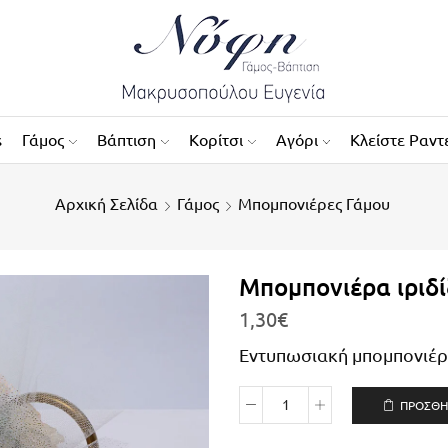
s
Γάμος
Βάπτιση
Κορίτσι
Αγόρι
Κλείστε Ραντ
Αρχική Σελίδα
Γάμος
Μπομπονιέρες Γάμου
Μπομπονιέρα ιριδί
1,30
€
Εντυπωσιακή μπομπονιέρα
ΠΡΟΣΘΉ