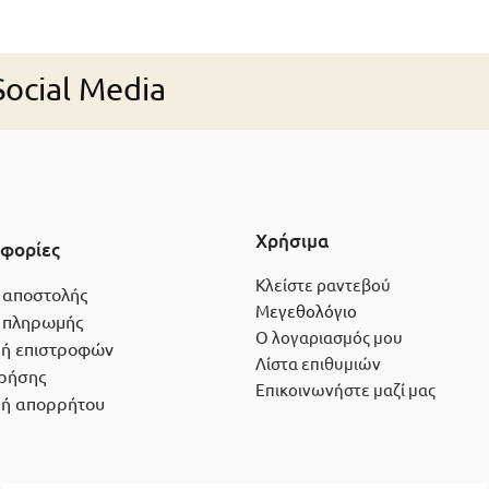
ocial Media
Χρήσιμα
φορίες
Κλείστε ραντεβού
 αποστολής
Μεγεθολόγιο
 πληρωμής
Ο λογαριασμός μου
κή επιστροφών
Λίστα επιθυμιών
ρήσης
Επικοινωνήστε μαζί μας
κή απορρήτου