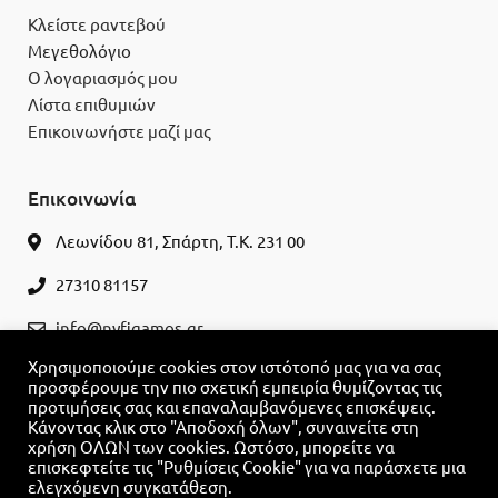
Κλείστε ραντεβού
Μεγεθολόγιο
Ο λογαριασμός μου
Λίστα επιθυμιών
Επικοινωνήστε μαζί μας
Επικοινωνία
Λεωνίδου 81, Σπάρτη, Τ.Κ. 231 00
27310 81157
info@nyfigamos.gr
Χρησιμοποιούμε cookies στον ιστότοπό μας για να σας
ΚΛΕΊΣΤΕ ΡΑΝΤΕΒΟΎ
προσφέρουμε την πιο σχετική εμπειρία θυμίζοντας τις
προτιμήσεις σας και επαναλαμβανόμενες επισκέψεις.
Κάνοντας κλικ στο "Αποδοχή όλων", συναινείτε στη
χρήση ΟΛΩΝ των cookies. Ωστόσο, μπορείτε να
επισκεφτείτε τις "Ρυθμίσεις Cookie" για να παράσχετε μια
ελεγχόμενη συγκατάθεση.