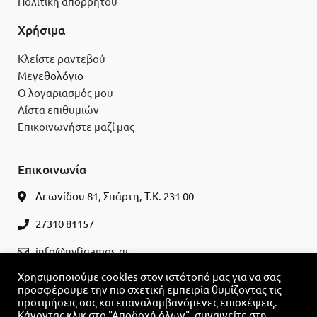
Πολιτική απορρήτου
Χρήσιμα
Κλείστε ραντεβού
Μεγεθολόγιο
Ο λογαριασμός μου
Λίστα επιθυμιών
Επικοινωνήστε μαζί μας
Επικοινωνία
Λεωνίδου 81, Σπάρτη, Τ.Κ. 231 00
27310 81157
info@nyfigamos.gr
Χρησιμοποιούμε cookies στον ιστότοπό μας για να σας
ΚΛΕΊΣΤΕ ΡΑΝΤΕΒΟΎ
προσφέρουμε την πιο σχετική εμπειρία θυμίζοντας τις
προτιμήσεις σας και επαναλαμβανόμενες επισκέψεις.
Κάνοντας κλικ στο "Αποδοχή όλων", συναινείτε στη