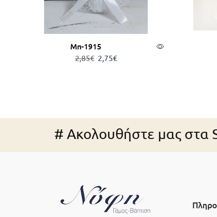
Μπ-1915
2,85
€
2,75
€
Προσθήκη στο καλάθι
Δι
# Ακολουθήστε μας στα S
Πληρο