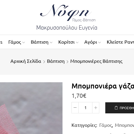
es
Γάμος
Βάπτιση
Κορίτσι
Αγόρι
Κλείστε Ραν
Αρχική Σελίδα
Βάπτιση
Μπομπονιέρες Βάπτισης
Μπομπονιέρα γάζα
1,70
€
ΠΡΟΣΘΉ
Κατηγορίες:
Γάμος
,
Μπομπον