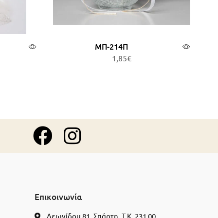
ΜΠ-214Π
1,85
€
ερα
Προσθήκη στο καλάθι
Επικοινωνία
Λεωνίδου 81, Σπάρτη, Τ.Κ. 231 00